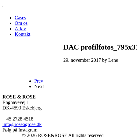
Cases
Om os
Arkiv
Kontakt
DAC profilfotos_795x3
29. november 2017 by Lene
Prev
Next
ROSE & ROSE
Enghavevej 1
DK-4593 Eskebjerg
+ 45 2728 4518
info@roseogrose.dk
Følg på
Instagram
© 2026 ROSE&ROSE All rights reserved