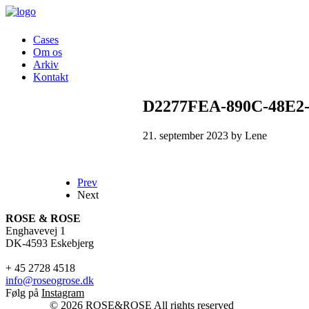
Cases
Om os
Arkiv
Kontakt
D2277FEA-890C-48E2
21. september 2023 by Lene
Prev
Next
ROSE & ROSE
Enghavevej 1
DK-4593 Eskebjerg
+ 45 2728 4518
info@roseogrose.dk
Følg på
Instagram
© 2026 ROSE&ROSE All rights reserved