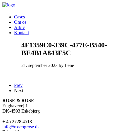
Cases
Om os
Arkiv
Kontakt
4F1359C0-339C-477E-B540-
BE4B1A843F5C
21. september 2023 by Lene
Prev
Next
ROSE & ROSE
Enghavevej 1
DK-4593 Eskebjerg
+ 45 2728 4518
info@roseogrose.dk