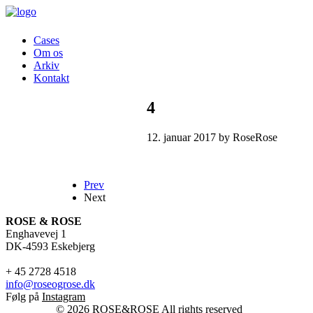
Cases
Om os
Arkiv
Kontakt
4
12. januar 2017 by RoseRose
Prev
Next
ROSE & ROSE
Enghavevej 1
DK-4593 Eskebjerg
+ 45 2728 4518
info@roseogrose.dk
Følg på
Instagram
© 2026 ROSE&ROSE All rights reserved