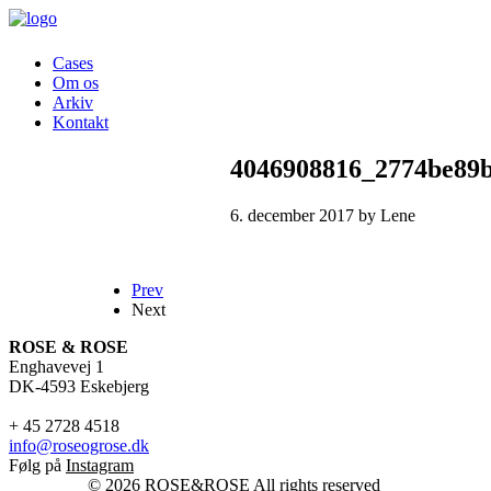
Cases
Om os
Arkiv
Kontakt
4046908816_2774be89
6. december 2017 by Lene
Prev
Next
ROSE & ROSE
Enghavevej 1
DK-4593 Eskebjerg
+ 45 2728 4518
info@roseogrose.dk
Følg på
Instagram
© 2026 ROSE&ROSE All rights reserved