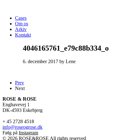
Cases
Om os
Arkiv
Kontakt
4046165761_e79c88b334_o
6. december 2017 by Lene
Prev
Next
ROSE & ROSE
Enghavevej 1
DK-4593 Eskebjerg
+ 45 2728 4518
info@roseogrose.dk
Følg på
Instagram
© 2026 ROSE&ROSE All rights reserved